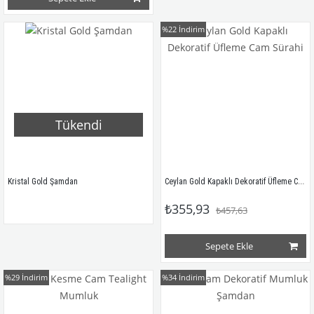
%22
İndirim
Tükendi
Ceylan Gold Kapaklı Dekoratif Üfleme Cam Sürahi
Kristal Gold Şamdan
₺355,93
₺457,63
Sepete Ekle
%29
İndirim
%34
İndirim