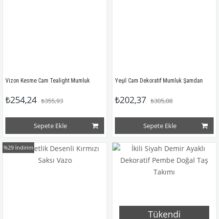
Vizon Kesme Cam Tealight Mumluk
Yeşil Cam Dekoratif Mumluk Şamdan
₺254,24
₺202,37
₺355,93
₺305,08
Sepete Ekle
Sepete Ekle
%29
İndirim
Tükendi