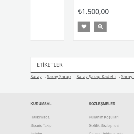
₺1.500,00
ETIKETLER
Saray
,
Saray Şarap
,
Saray Şarap Kadehi
,
Saray
KURUMSAL
SÖZLEŞMELER
Hakkımızda
Kullanım Koşulları
Sipariş Takip
Gizlilik Sözleşmesi
İletişim
Cayma Hakkı ve İade