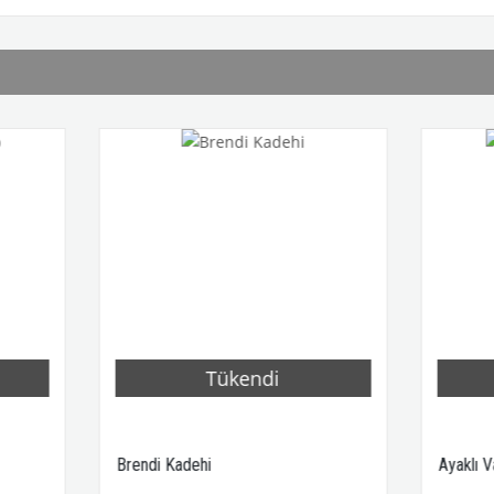
Tükendi
Tükend
Brendi Kadehi
Ayaklı Vazo (Çıtırlık)