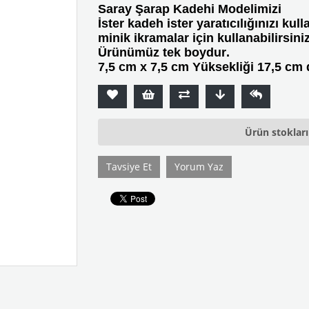
Saray Şarap Kadehi Modelimizi
İster kadeh ister yaratıcılığınızı kul
minik ikramalar için kullanabilirsiniz
Ürünümüz tek boydur.
7,5 cm x 7,5 cm Yüksekliği 17,5 cm d
Ürün stoklar
Tavsiye Et
Yorum Yaz