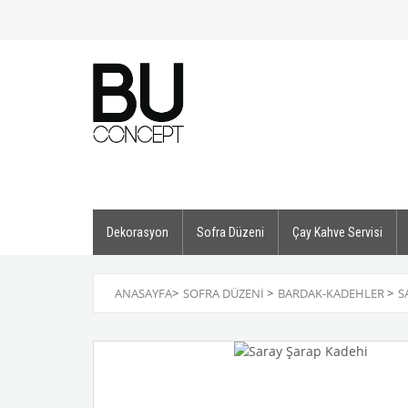
Dekorasyon
Sofra Düzeni
Çay Kahve Servisi
ANASAYFA
>
SOFRA DÜZENI
>
BARDAK-KADEHLER
>
S