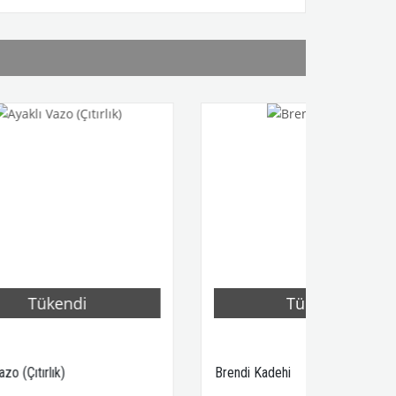
i
Tükendi
Brendi Kadehi
Ay