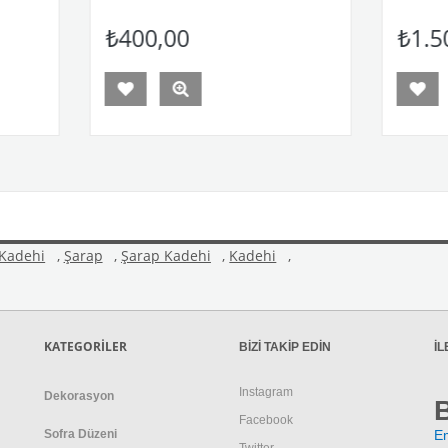
₺400,00
₺1.500,00
 Kadehi
,
Şarap
,
Şarap Kadehi
,
Kadehi
,
KATEGORİLER
BİZİ TAKİP EDİN
İL
Instagram
Dekorasyon
Facebook
Sofra Düzeni
E
Twitter