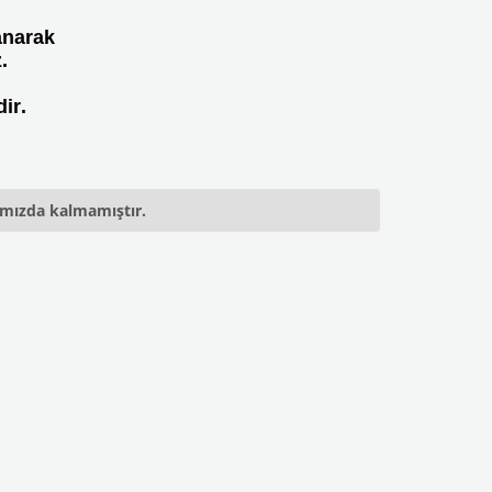
lanarak
.
ir.
ımızda kalmamıştır.