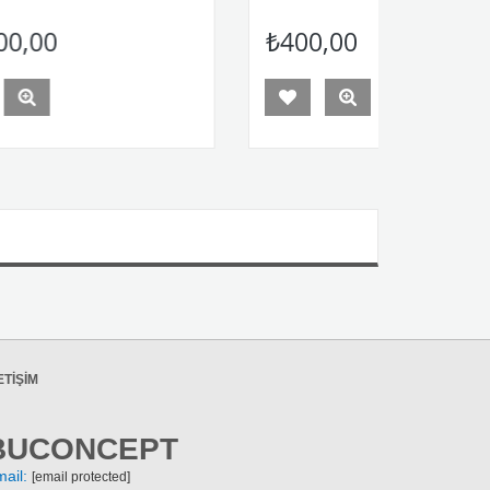
₺400,00
ETIŞIM
BUCONCEPT
mail:
[email protected]