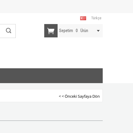
Türkçe
Sepetim
0
Ürün
< < Önceki Sayfaya Dön