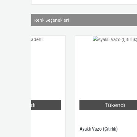
Renk Seçenekleri
di
Tükendi
Ayaklı Vazo (Çıtırlık)