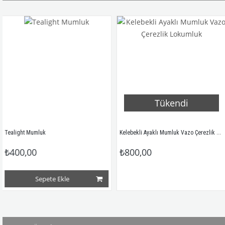
Tükendi
Kelebekli Ayaklı Mumluk Vazo Çerezlik Lokumluk
t Mumluk
,00
₺800,00
₺80
Sepete Ekle