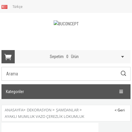
Türkçe
Sepetim
0
Ürün
Kategoriler
ANASAYFA
>
DEKORASYON
>
ŞAMDANLAR
>
AYAKLI MUMLUK VAZO ÇEREZLIK LOKUMLUK