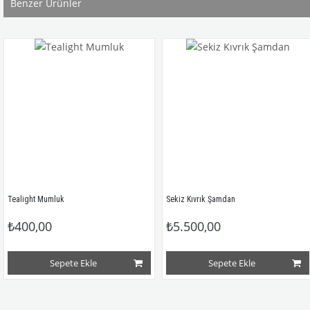
Benzer Ürünler
ght Mumluk
Sekiz Kıvrık Şamdan
Tea
0,00
₺5.500,00
₺
Sepete Ekle
Sepete Ekle