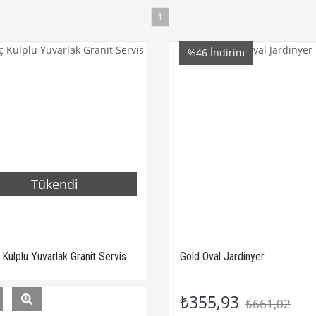
1
%46
İndirim
Tükendi
 Kulplu Yuvarlak Granit Servis
Gold Oval Jardinyer
₺355,93
₺661,02