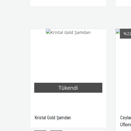
%2
Tükendi
Kristal Gold Şamdan
Ceyla
Üflem