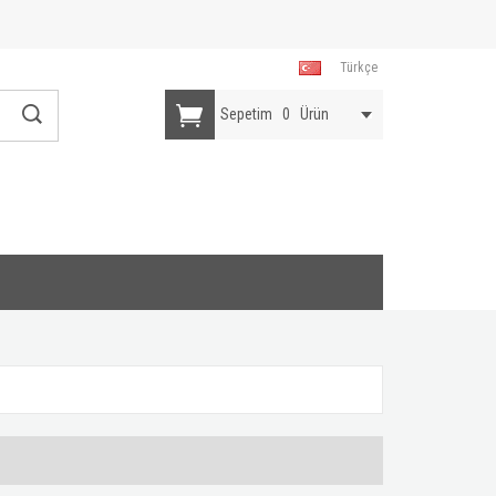
Türkçe
Sepetim
0
Ürün