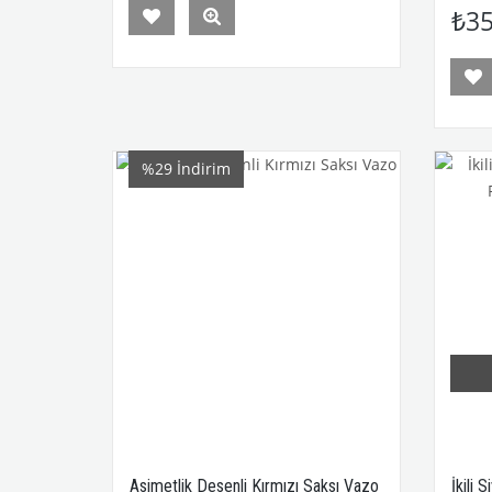
₺35
%29
İndirim
Asimetlik Desenli Kırmızı Saksı Vazo
İkili 