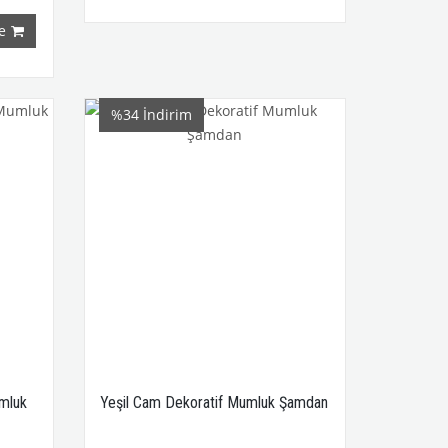
e
%34
İndirim
mluk
Yeşil Cam Dekoratif Mumluk Şamdan