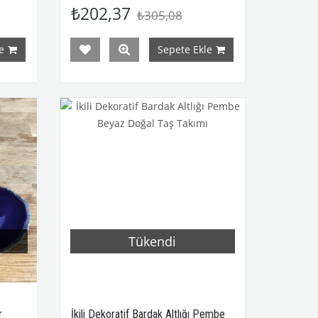
₺202,37
₺305,08
e
Sepete Ekle
Tükendi
r
İkili Dekoratif Bardak Altlığı Pembe