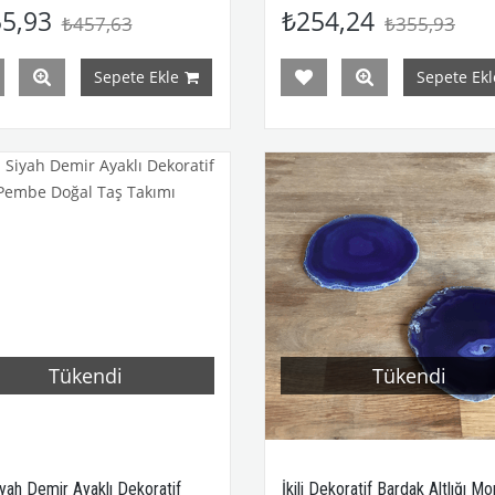
5,93
₺254,24
₺457,63
₺355,93
Sepete Ekle
Sepete Ekl
Tükendi
Tükendi
Siyah Demir Ayaklı Dekoratif
İkili Dekoratif Bardak Altlığı Mo