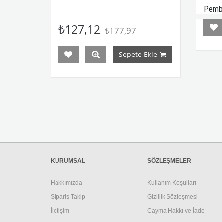
Pembe
₺127,12
₺177,97
Sepete Ekle
KURUMSAL
SÖZLEŞMELER
Hakkımızda
Kullanım Koşulları
Sipariş Takip
Gizlilik Sözleşmesi
İletişim
Cayma Hakkı ve İade