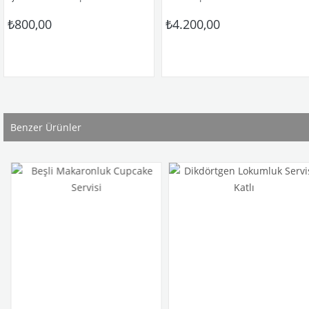
00,00
₺4.200,00
₺
Benzer Ürünler