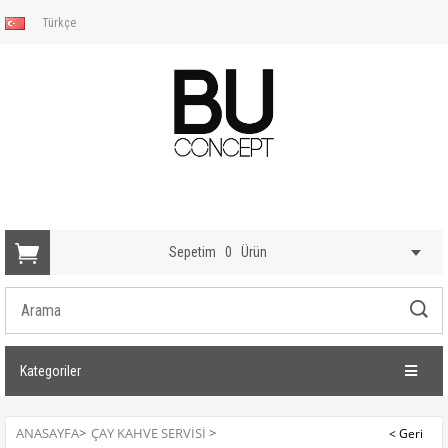
Türkçe
Sepetim
0
Ürün
Kategoriler
ANASAYFA
>
ÇAY KAHVE SERVISI
>