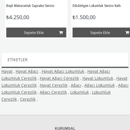
Beşli Makaronluk Cupcake Servisi
Dikdörtgen Lokumluk Servisi Katlı
₺4.250,00
₺1.500,00
Sepete Ekle
Sepete Ekle
ETIKETLER
Hayat
,
Hayat Ağacı
,
Hayat Ağacı Lokumluk
,
Hayat Ağacı
Lokumluk Çerezlik
,
Hayat Ağacı Çerezlik
,
Hayat Lokumluk
,
Hayat
Lokumluk Çerezlik
,
Hayat Çerezlik
,
Ağacı
,
Ağacı Lokumluk
,
Ağacı
Lokumluk Çerezlik
,
Ağacı Çerezlik
,
Lokumluk
,
Lokumluk
Çerezlik
,
Çerezlik
,
KURUMSAL