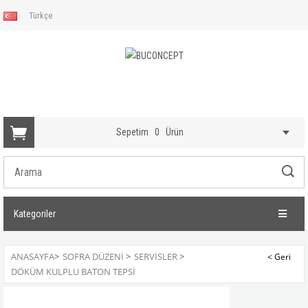
Türkçe
Sepetim
0
Ürün
Kategoriler
ANASAYFA
>
SOFRA DÜZENI
>
SERVISLER
>
DÖKÜM KULPLU BATON TEPSI