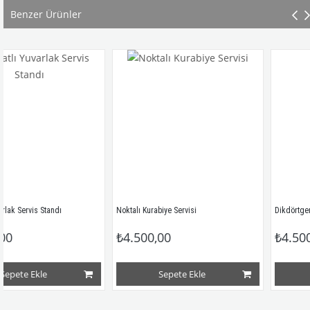
Benzer Ürünler
Standı
Noktalı Kurabiye Servisi
₺4.500,00
₺4.500,00
e
Sepete Ekle
Sepete E