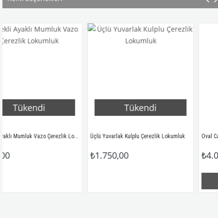
ndi
Tükendi
Melekli Ayaklı Mumluk Vazo Çerezlik Lokumluk
Üçlü Yuvarlak Kulplu Çerezlik Lokumluk
₺1.750,00
₺4.000,00
Sepete