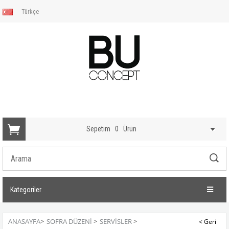
Türkçe
Sepetim
0
Ürün
Kategoriler
ANASAYFA
>
SOFRA DÜZENI
>
SERVISLER
>