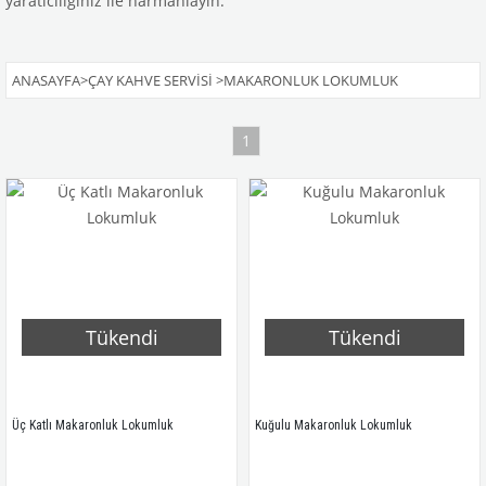
yaratıcılığınız ile harmanlayın.
ANASAYFA
>
ÇAY KAHVE SERVISI
>
MAKARONLUK LOKUMLUK
1
Tükendi
Tükendi
Üç Katlı Makaronluk Lokumluk
Kuğulu Makaronluk Lokumluk