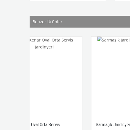
Benzer Ürünler
 Servis
Sarmaşık Jardinyer Üçlü Takım