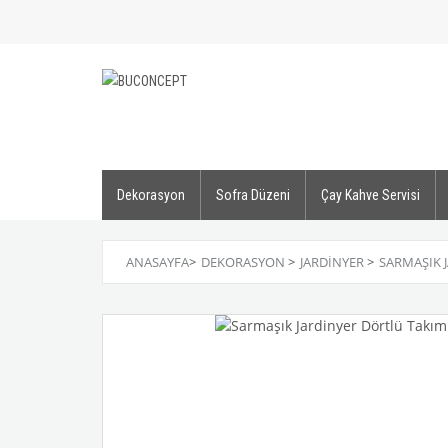
Dekorasyon
Sofra Düzeni
Çay Kahve Servisi
ANASAYFA
>
DEKORASYON
>
JARDINYER
>
SARMAŞIK 