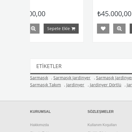
₺45.000,00
Sepete Ekle
Sepete Ekle
ETIKETLER
Sarmaşık
,
Sarmaşık Jardinyer
,
Sarmaşık Jardinye
Sarmaşık Takım
,
Jardinyer
,
Jardinyer Dörtlü
,
Ja
KURUMSAL
SÖZLEŞMELER
Hakkımızda
Kullanım Koşulları