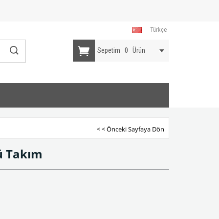
Türkçe
Sepetim
0
Ürün
< < Önceki Sayfaya Dön
ü Takım