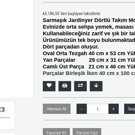
₺5.186,50
`den başlayan taksitlerle
Sarmaşık Jardinyer Dörtlü Takım M
Evinizde orta sehpa yemek, masası
Kullanabileceğiniz zarif ve şık bir ta
Ürünümüzün tek boyu bulunmaktadı
Dört parçadan oluşur.
Oval Orta Tezgah 40 cm x 53 cm Yük
Yan Parçalar 29 cm x 31 cm Yüks
Camlı Üst Parça 21 cm x 46 cm Yüks
Parçalar Birleşik İken 40 cm x 100 c
Tavsiye Et
Yorum Yaz