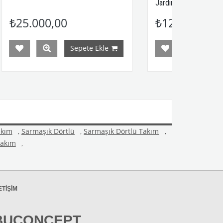
Jardinyeri
₺12.500,00
pete Ekle
Sepete Ekle
akım
,
Sarmaşık Dörtlü
,
Sarmaşık Dörtlü Takım
,
akım
,
ETIŞIM
BUCONCEPT