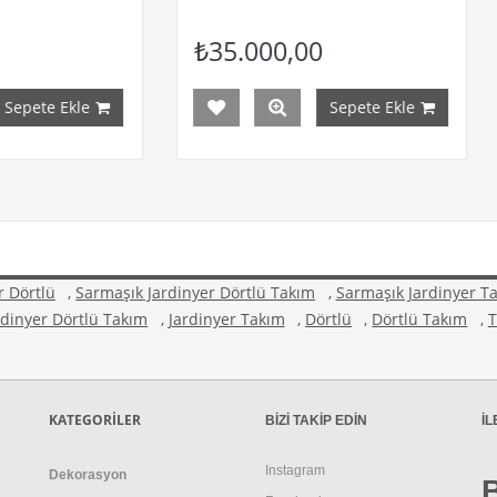
₺35.000,00
₺25.000,00
Sepete Ekle
Se
r Dörtlü
,
Sarmaşık Jardinyer Dörtlü Takım
,
Sarmaşık Jardinyer T
rdinyer Dörtlü Takım
,
Jardinyer Takım
,
Dörtlü
,
Dörtlü Takım
,
T
KATEGORİLER
BİZİ TAKİP EDİN
İL
Instagram
Dekorasyon