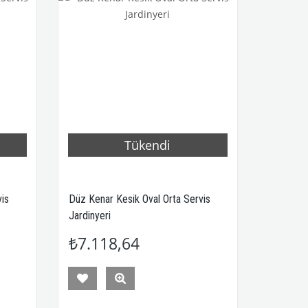
Tükendi
vis
Düz Kenar Kesik Oval Orta Servis
Düz Kena
Jardinyeri
Jardinyer
₺7.118,64
₺7.1