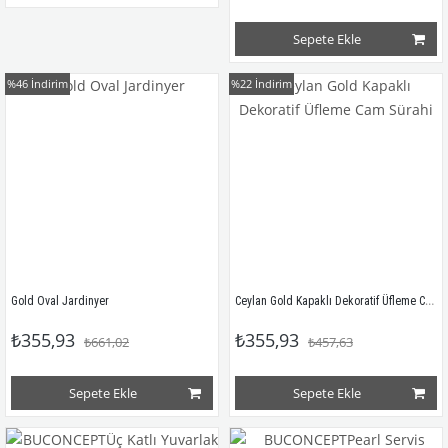
Sepete Ekle
%46
İndirim
%22
İndirim
Ceylan Gold Kapaklı Dekoratif Üfleme Cam Sürahi
Gold Oval Jardinyer
₺355,93
₺355,93
₺661,02
₺457,63
Sepete Ekle
Sepete Ekle