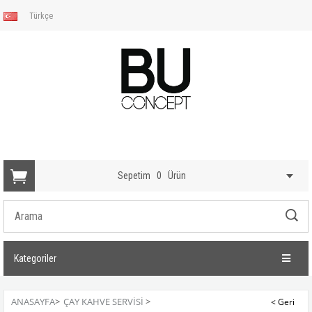
Türkçe
Sepetim
0
Ürün
Kategoriler
ANASAYFA
>
ÇAY KAHVE SERVISI
>