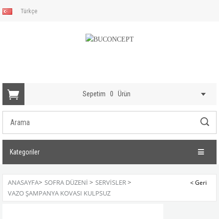
Türkçe
Sepetim
0
Ürün
Kategoriler
ANASAYFA
>
SOFRA DÜZENI
>
SERVISLER
>
VAZO ŞAMPANYA KOVASI KULPSUZ