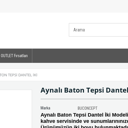
OUTLET Fırsatları
TON TEPSI DANTEL İKI
Aynalı Baton Tepsi Dantel
Marka
BUCONCEPT
Aynalı Baton Tepsi Dantel İki Modeli
kahve servisinde ve sunumlarınınızd
Ürünümüzün iki boyu bulunmaktadı