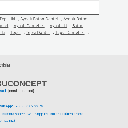
Tepsi İki
,
Aynalı Baton Dantel
,
Aynalı Baton
antel
,
Aynalı Dantel İki
,
Aynalı İki
,
Baton
,
İki
,
Tepsi
,
Tepsi Dantel
,
Tepsi Dantel İki
,
ETIŞIM
BUCONCEPT
mail:
[email protected]
atsApp: +90 530 309 99 79
u numara sadece Whatsapp için kullanılır lütfen arama
pmayınız)