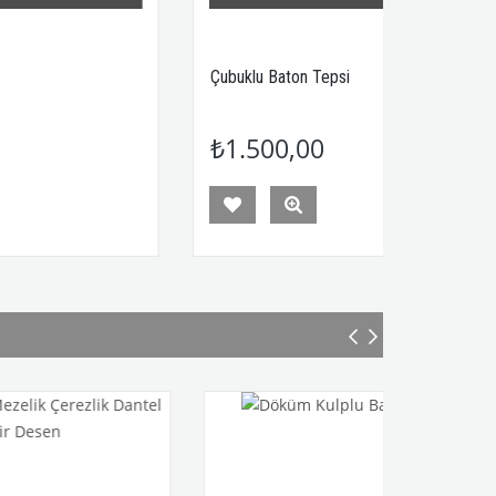
Çubuklu Baton Tepsi
Yuvarl
₺1.500,00
₺1.