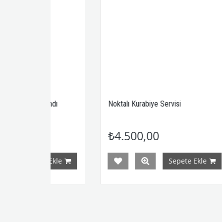
Standı
Noktalı Kurabiye Servisi
Dik
Mez
₺4.500,00
₺
e Ekle
Sepete Ekle