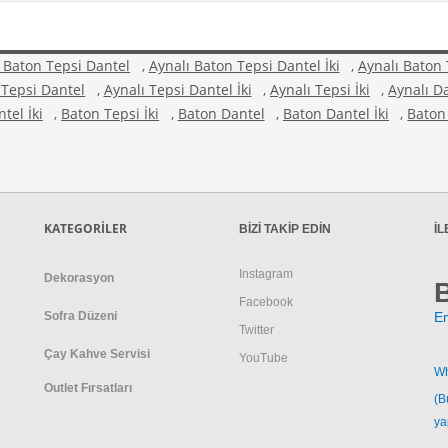
 Baton Tepsi Dantel
,
Aynalı Baton Tepsi Dantel İki
,
Aynalı Baton 
 Tepsi Dantel
,
Aynalı Tepsi Dantel İki
,
Aynalı Tepsi İki
,
Aynalı D
tel İki
,
Baton Tepsi İki
,
Baton Dantel
,
Baton Dantel İki
,
Baton 
KATEGORİLER
BİZİ TAKİP EDİN
İL
Instagram
Dekorasyon
Facebook
Sofra Düzeni
E
Twitter
Çay Kahve Servisi
YouTube
Wh
Outlet Fırsatları
(B
ya