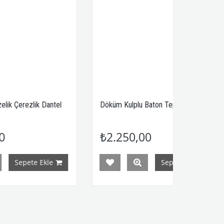
 Dantel
Döküm Kulplu Baton Tepsi
Üç Kat
₺2.250,00
₺6.
Ekle
Sepete Ekle