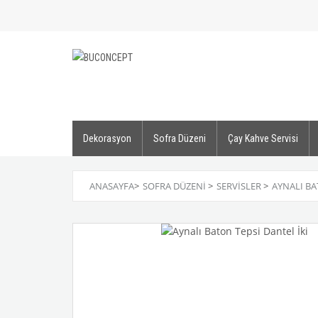
Dekorasyon
Sofra Düzeni
Çay Kahve Servisi
ANASAYFA
>
SOFRA DÜZENI
>
SERVISLER
>
AYNALI BA