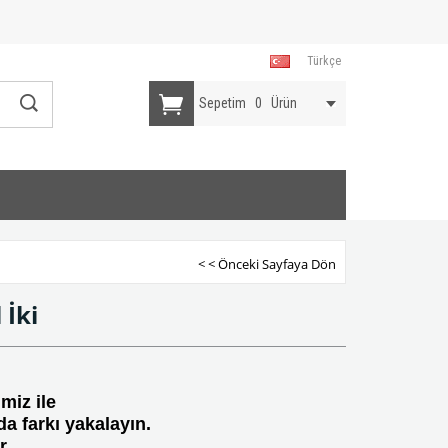
Türkçe
Sepetim
0
Ürün
< < Önceki Sayfaya Dön
 İki
miz ile
a farkı yakalayın.
r.