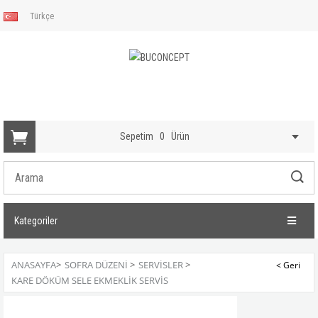
Türkçe
Sepetim
0
Ürün
Kategoriler
ANASAYFA
>
SOFRA DÜZENI
>
SERVISLER
>
KARE DÖKÜM SELE EKMEKLIK SERVIS