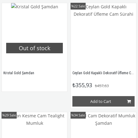
%22
Sale
Out of stock
Ceylan Gold Kapaklı Dekoratif Üfleme Cam Sürahi
Kristal Gold Şamdan
₺355,93
₺457,63
Add to Cart
%29
Sale
%34
Sale