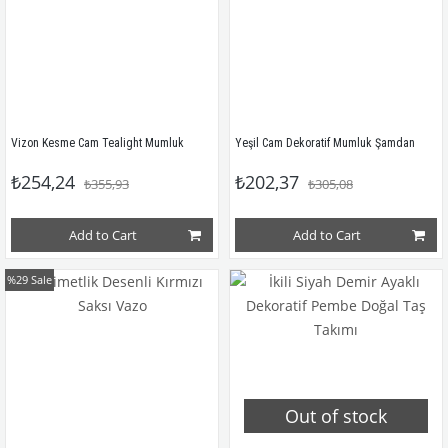
Vizon Kesme Cam Tealight Mumluk
Yeşil Cam Dekoratif Mumluk Şamdan
₺254,24
₺202,37
₺355,93
₺305,08
Add to Cart
Add to Cart
%29
Sale
Out of stock