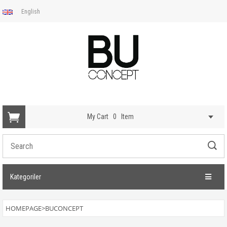
English
My Cart
0
Item
Kategoriler
HOMEPAGE
>
BUCONCEPT